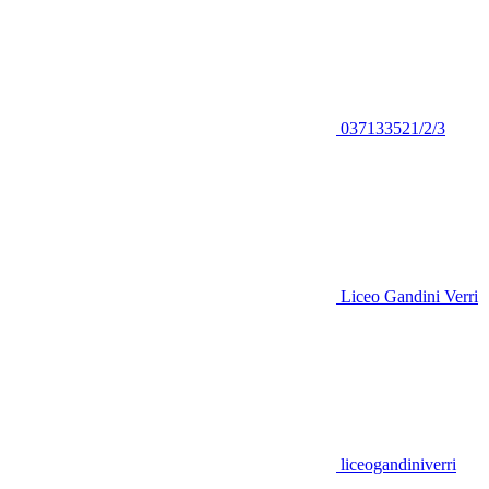
037133521/2/3
Liceo Gandini Verri
liceogandiniverri