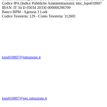
Codice IPA (Indice Pubbliche Amministrazioni): istsc_lops010007
IBAN: IT 34 D 05034 20330 000000296709
Banco BPM - Agenzia 3 Lodi
Codice Tesoreria: 129 - Conto Tesoreria: 312601
lops010007@istruzione.it
lops010007@pec.istruzione.it