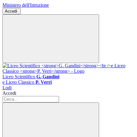
Ministero dell'Istruzione
Accedi
Liceo Scientifico
G. Gandini
e Liceo Classico
P. Verri
Lodi
Accedi