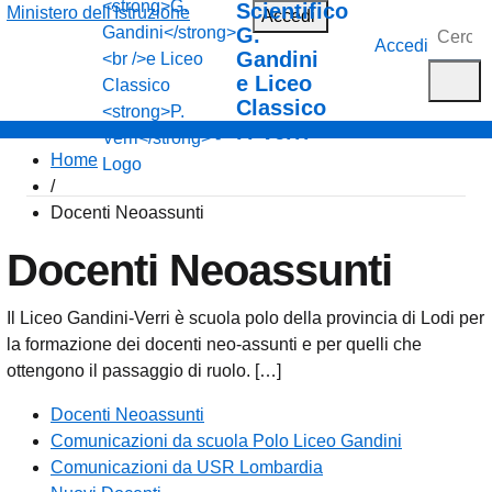
Scientifico
Ministero dell'Istruzione
Accedi
G.
Accedi
Gandini
e Liceo
Classico
P. Verri
Home
/
Docenti Neoassunti
Docenti Neoassunti
Il Liceo Gandini-Verri è scuola polo della provincia di Lodi per
la formazione dei docenti neo-assunti e per quelli che
ottengono il passaggio di ruolo. […]
Docenti Neoassunti
Comunicazioni da scuola Polo Liceo Gandini
Comunicazioni da USR Lombardia