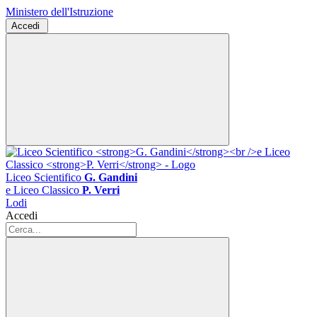
Ministero dell'Istruzione
Accedi
Liceo Scientifico
G. Gandini
e Liceo Classico
P. Verri
Lodi
Accedi