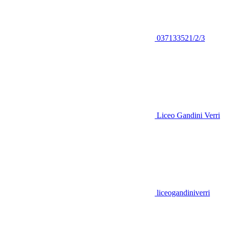
037133521/2/3
Liceo Gandini Verri
liceogandiniverri