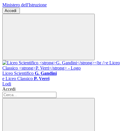
Ministero dell'Istruzione
Accedi
Liceo Scientifico
G. Gandini
e Liceo Classico
P. Verri
Lodi
Accedi