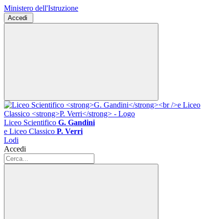
Ministero dell'Istruzione
Accedi
Liceo Scientifico
G. Gandini
e Liceo Classico
P. Verri
Lodi
Accedi