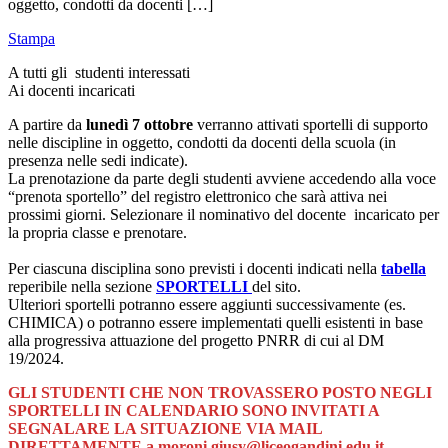
oggetto, condotti da docenti […]
Stampa
A tutti gli studenti interessati
Ai docenti incaricati
A partire da
lunedì 7 ottobre
verranno attivati sportelli di supporto
nelle discipline in oggetto, condotti da docenti della scuola (in
presenza nelle sedi indicate).
La prenotazione da parte degli studenti avviene accedendo alla voce
“prenota sportello” del registro elettronico che sarà attiva nei
prossimi giorni. Selezionare il nominativo del docente incaricato per
la propria classe e prenotare.
Per ciascuna disciplina sono previsti i docenti indicati nella
tabella
reperibile nella sezione
SPORTELLI
del sito.
Ulteriori sportelli potranno essere aggiunti successivamente (es.
CHIMICA) o potranno essere implementati quelli esistenti in base
alla progressiva attuazione del progetto PNRR di cui al DM
19/2024.
GLI STUDENTI CHE NON TROVASSERO POSTO NEGLI
SPORTELLI IN CALENDARIO SONO INVITATI A
SEGNALARE LA SITUAZIONE VIA MAIL
DIRETTAMENTE a moroni.giusy@liceogandini.edu.it –