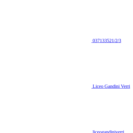
037133521/2/3
Liceo Gandini Verri
liceogandiniverri