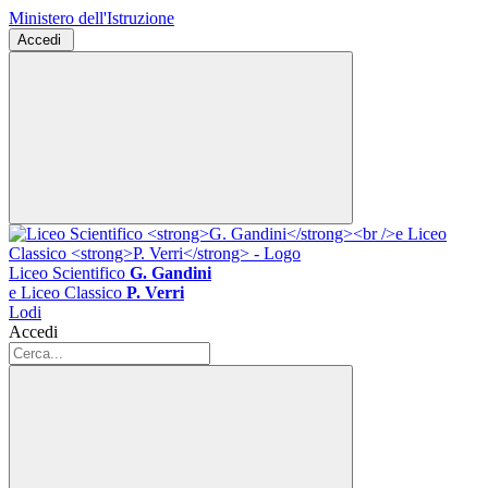
Ministero dell'Istruzione
Accedi
Liceo Scientifico
G. Gandini
e Liceo Classico
P. Verri
Lodi
Accedi