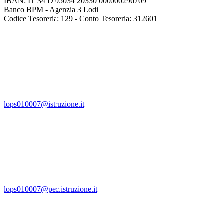
IBAN: IT 34 D 05034 20330 000000296709
Banco BPM - Agenzia 3 Lodi
Codice Tesoreria: 129 - Conto Tesoreria: 312601
lops010007@istruzione.it
lops010007@pec.istruzione.it