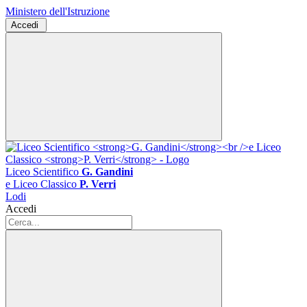
Ministero dell'Istruzione
Accedi
Liceo Scientifico
G. Gandini
e Liceo Classico
P. Verri
Lodi
Accedi