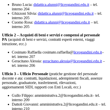
Bruno Lucia:
didattica.alunni@liceogandini.edu.it
– tel.
interno 204
Ghizzoni Silvia:
didattica.alunni@liceogandini.edu.it
– tel.
interno 205
Cuomo Rosa:
didattica.alunni@liceogandini.edu.it
– tel.
interno 205
Ufficio 2 – Acquisti di beni e servizi e compensi al personale
PA
(acquisti di beni e servizi, contratti esperti esterni, viaggi
istruzione, ecc.)
Cosimato Raffaella cosimato.raffaella@
liceogandini.edu.it
–
tel. interno 207
Geracitano Alessia:
geracitano.alessia@liceogandini.edu.it
–
tel. interno 206
Ufficio 3 – Ufficio Personale
(pratiche
gestione del personale
docente e ata: contratti, liquidazioni, adempimenti fiscali, assenze
personale, graduatorie, trasferimenti, rilevazioni,
aggiornamenti SIDI, rapporti con Enti Locali, ecc.)
Gullo Filippo: amministrativa.2@liceogandini.edu.it– tel.
interno 209
Dattoli Giovanni: amministrativa.2@liceogandini.edu.it – tel.
interno 210