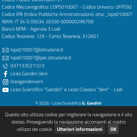
Codice Meccanografico: LOPS010007 - Codice Univoco: UFPS92
Codice IPA (Indice Pubbliche Amministrazioni): istsc_lops010007
IBAN: IT 34 D 05034 20330 000000296709
Banco BPM - Agenzia 3 Lodi
Codice Tesoreria: 129 - Conto Tesoreria: 312601
lops010007@istruzione.it
lops010007@pec.istruzione.it
037133521/2/3
Liceo Gandini Verri
liceogandiniverri
Liceo Scientifico "Gandini" e Liceo Classico "Verri" - Lodi
© 2026 - Liceo Scientifico
G. Gandini
e Liceo Classico
P. Verri
Questo sito utilizza cookie per migliorare la navigazione e il sito
Powered & Designed by
After Spell Studios - Mutlimedia Services (LO)
stesso. Proseguendo la navigazione acconsenti al nostro
utilizzo dei cookie.
Ulteriori informazioni
OK