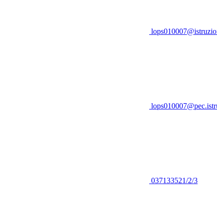
lops010007@istruzion
lops010007@pec.istru
037133521/2/3