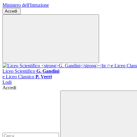
Ministero dell'Istruzione
Accedi
Liceo Scientifico
G. Gandini
e Liceo Classico
P. Verri
Lodi
Accedi