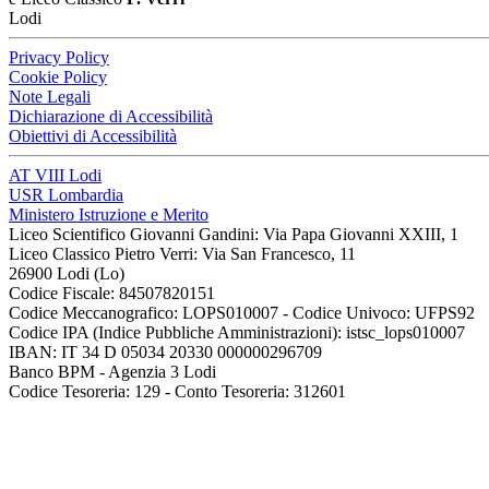
Lodi
Privacy Policy
Cookie Policy
Note Legali
Dichiarazione di Accessibilità
Obiettivi di Accessibilità
AT VIII Lodi
USR Lombardia
Ministero Istruzione e Merito
Liceo Scientifico Giovanni Gandini: Via Papa Giovanni XXIII, 1
Liceo Classico Pietro Verri: Via San Francesco, 11
26900 Lodi
(Lo)
Codice Fiscale: 84507820151
Codice Meccanografico: LOPS010007 - Codice Univoco: UFPS92
Codice IPA (Indice Pubbliche Amministrazioni): istsc_lops010007
IBAN: IT 34 D 05034 20330 000000296709
Banco BPM - Agenzia 3 Lodi
Codice Tesoreria: 129 - Conto Tesoreria: 312601