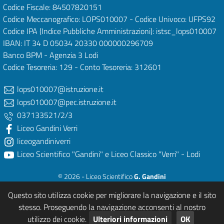
Codice Fiscale: 84507820151
Codice Meccanografico: LOPS010007 - Codice Univoco: UFPS92
Codice IPA (Indice Pubbliche Amministrazioni): istsc_lops010007
IBAN: IT 34 D 05034 20330 000000296709
Banco BPM - Agenzia 3 Lodi
Codice Tesoreria: 129 - Conto Tesoreria: 312601
lops010007@istruzione.it
lops010007@pec.istruzione.it
037133521/2/3
Liceo Gandini Verri
liceogandiniverri
Liceo Scientifico "Gandini" e Liceo Classico "Verri" - Lodi
© 2026 - Liceo Scientifico
G. Gandini
e Liceo Classico
P. Verri
Questo sito utilizza cookie per migliorare la navigazione e il sito
Powered & Designed by
After Spell Studios - Mutlimedia Services (LO)
stesso. Proseguendo la navigazione acconsenti al nostro
utilizzo dei cookie.
Ulteriori informazioni
OK