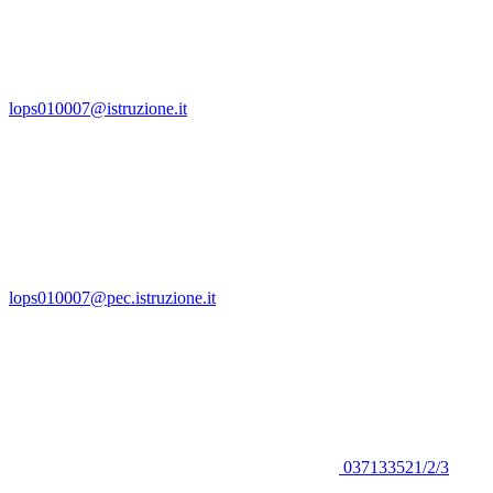
lops010007@istruzione.it
lops010007@pec.istruzione.it
037133521/2/3