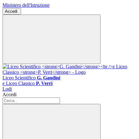
Ministero dell'Istruzione
Accedi
Liceo Scientifico
G. Gandini
e Liceo Classico
P. Verri
Lodi
Accedi