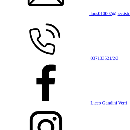
lops010007@pec.istru
037133521/2/3
Liceo Gandini Verri