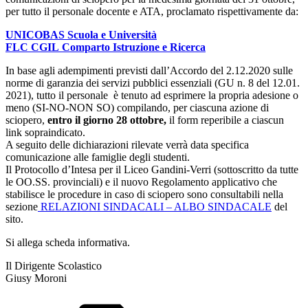
per tutto il personale docente e ATA, proclamato rispettivamente da:
UNICOBAS Scuola e Università
FLC CGIL
Comparto Istruzione e Ricerca
In base agli adempimenti previsti dall’Accordo del 2.12.2020 sulle
norme di garanzia dei servizi pubblici essenziali (GU n. 8 del 12.01.
2021), tutto il personale è tenuto ad esprimere la propria adesione o
meno (SI-NO-NON SO) compilando, per ciascuna azione di
sciopero,
entro
il
giorno 28 ottobre,
il form reperibile a ciascun
link sopraindicato.
A seguito delle dichiarazioni rilevate verrà data specifica
comunicazione alle famiglie degli studenti.
Il Protocollo d’Intesa per il Liceo Gandini-Verri (sottoscritto da tutte
le OO.SS. provinciali) e il nuovo Regolamento applicativo che
stabilisce le procedure in caso di sciopero sono consultabili nella
sezione
RELAZIONI SINDACALI – ALBO SINDACALE
del
sito.
Si allega scheda informativa.
Il Dirigente Scolastico
Giusy Moroni