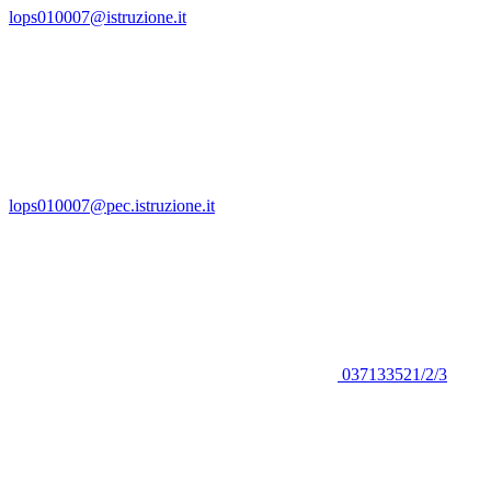
lops010007@istruzione.it
lops010007@pec.istruzione.it
037133521/2/3