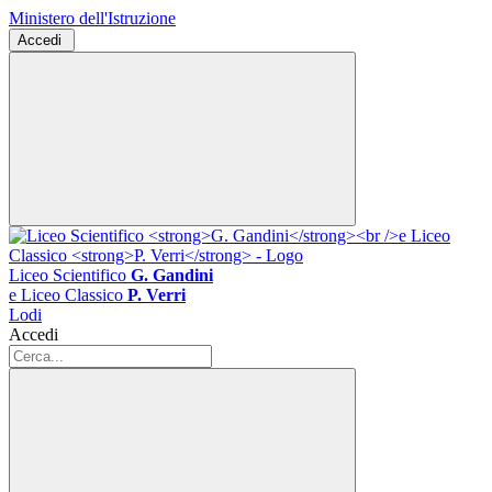
Ministero dell'Istruzione
Accedi
Liceo Scientifico
G. Gandini
e Liceo Classico
P. Verri
Lodi
Accedi