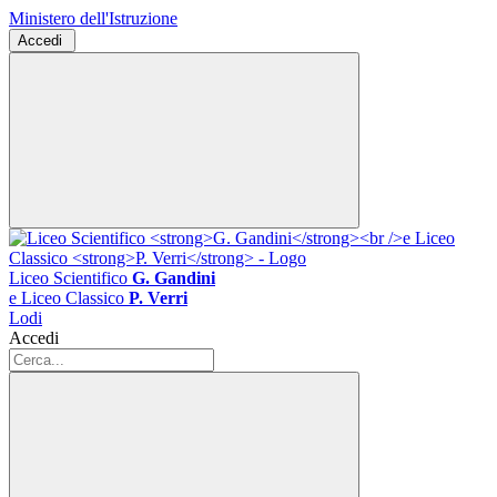
Ministero dell'Istruzione
Accedi
Liceo Scientifico
G. Gandini
e Liceo Classico
P. Verri
Lodi
Accedi