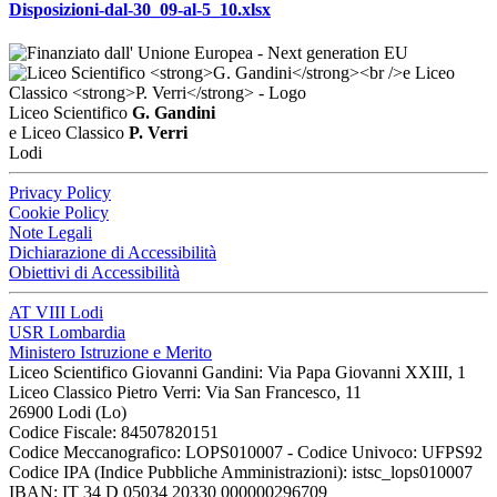
Disposizioni-dal-30_09-al-5_10.xlsx
Liceo Scientifico
G. Gandini
e Liceo Classico
P. Verri
Lodi
Privacy Policy
Cookie Policy
Note Legali
Dichiarazione di Accessibilità
Obiettivi di Accessibilità
AT VIII Lodi
USR Lombardia
Ministero Istruzione e Merito
Liceo Scientifico Giovanni Gandini: Via Papa Giovanni XXIII, 1
Liceo Classico Pietro Verri: Via San Francesco, 11
26900 Lodi
(Lo)
Codice Fiscale: 84507820151
Codice Meccanografico: LOPS010007 - Codice Univoco: UFPS92
Codice IPA (Indice Pubbliche Amministrazioni): istsc_lops010007
IBAN: IT 34 D 05034 20330 000000296709