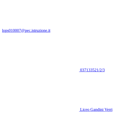
lops010007@pec.istruzione.it
037133521/2/3
Liceo Gandini Verri