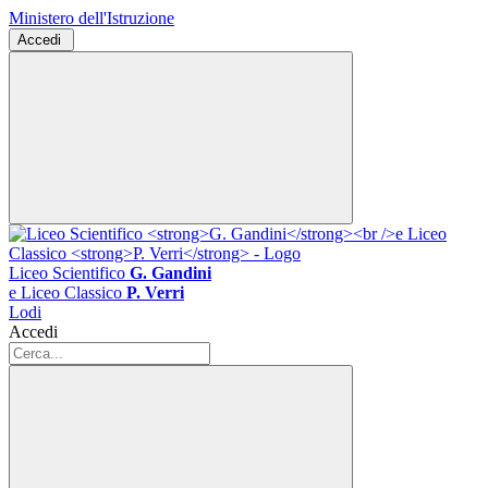
Ministero dell'Istruzione
Accedi
Liceo Scientifico
G. Gandini
e Liceo Classico
P. Verri
Lodi
Accedi