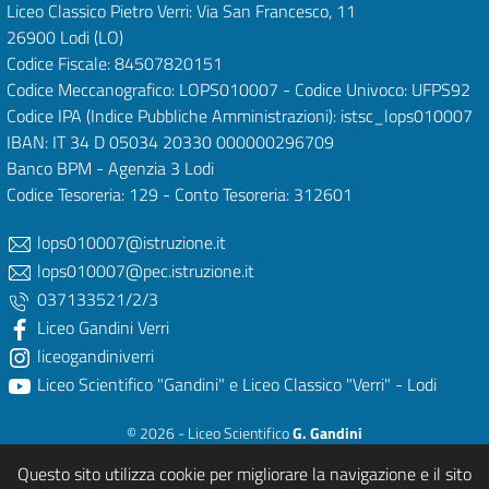
Liceo Classico Pietro Verri: Via San Francesco, 11
26900 Lodi
(LO)
Codice Fiscale: 84507820151
Codice Meccanografico: LOPS010007 - Codice Univoco: UFPS92
Codice IPA (Indice Pubbliche Amministrazioni): istsc_lops010007
IBAN: IT 34 D 05034 20330 000000296709
Banco BPM - Agenzia 3 Lodi
Codice Tesoreria: 129 - Conto Tesoreria: 312601
lops010007@istruzione.it
lops010007@pec.istruzione.it
037133521/2/3
Liceo Gandini Verri
liceogandiniverri
Liceo Scientifico "Gandini" e Liceo Classico "Verri" - Lodi
© 2026 - Liceo Scientifico
G. Gandini
e Liceo Classico
P. Verri
Questo sito utilizza cookie per migliorare la navigazione e il sito