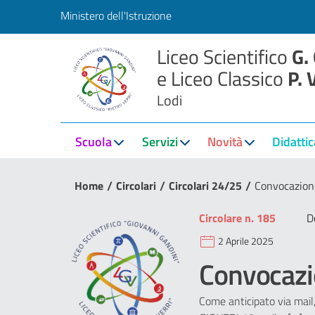
Ministero dell'Istruzione
Liceo Scientifico
G.
e Liceo Classico
P. 
Lodi
Scuola
Servizi
Novità
Didattic
/
/
/
Home
Circolari
Circolari 24/25
Convocazion
Circolare n. 185
D
2 Aprile 2025
Convocazi
Come anticipato via mail,