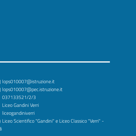
lops010007@istruzione.it
lops010007@pec.istruzione.it
037133521/2/3
Liceo Gandini Verri
liceogandiniverri
Liceo Scientifico "Gandini" e Liceo Classico "Verri" -
i