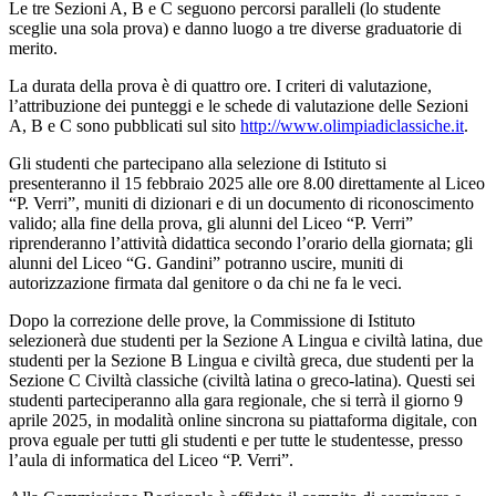
Le tre Sezioni A, B e C seguono percorsi paralleli (lo studente
sceglie una sola prova) e danno luogo a tre diverse graduatorie di
merito.
La durata della prova è di quattro ore. I criteri di valutazione,
l’attribuzione dei punteggi e le schede di valutazione delle Sezioni
A, B e C sono pubblicati sul sito
http://www.olimpiadiclassiche.it
.
Gli studenti che partecipano alla selezione di Istituto si
presenteranno il 15 febbraio 2025 alle ore 8.00 direttamente al Liceo
“P. Verri”, muniti di dizionari e di un documento di riconoscimento
valido; alla fine della prova, gli alunni del Liceo “P. Verri”
riprenderanno l’attività didattica secondo l’orario della giornata; gli
alunni del Liceo “G. Gandini” potranno uscire, muniti di
autorizzazione firmata dal genitore o da chi ne fa le veci.
Dopo la correzione delle prove, la Commissione di Istituto
selezionerà due studenti per la Sezione A Lingua e civiltà latina, due
studenti per la Sezione B Lingua e civiltà greca, due studenti per la
Sezione C Civiltà classiche (civiltà latina o greco-latina). Questi sei
studenti parteciperanno alla gara regionale, che si terrà il giorno 9
aprile 2025, in modalità online sincrona su piattaforma digitale, con
prova eguale per tutti gli studenti e per tutte le studentesse, presso
l’aula di informatica del Liceo “P. Verri”.