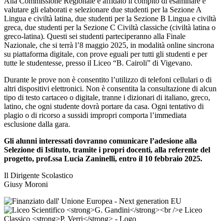
Alla Commissione Regionale è affidato il compito di esaminare e
valutare gli elaborati e selezionare due studenti per la Sezione A
Lingua e civiltà latina, due studenti per la Sezione B Lingua e civiltà
greca, due studenti per la Sezione C Civiltà classiche (civiltà latina o
greco-latina). Questi sei studenti parteciperanno alla Finale
Nazionale, che si terrà l’8 maggio 2025, in modalità online sincrona
su piattaforma digitale, con prove eguali per tutti gli studenti e per
tutte le studentesse, presso il Liceo “B. Cairoli” di Vigevano.
Durante le prove non è consentito l’utilizzo di telefoni cellulari o di
altri dispositivi elettronici. Non è consentita la consultazione di alcun
tipo di testo cartaceo o digitale, tranne i dizionari di italiano, greco,
latino, che ogni studente dovrà portare da casa. Ogni tentativo di
plagio o di ricorso a sussidi impropri comporta l’immediata
esclusione dalla gara.
Gli alunni interessati dovranno comunicare l’adesione alla
Selezione di Istituto, tramite i propri docenti, alla referente del
progetto, prof.ssa Lucia Zaninelli, entro il 10 febbraio 2025.
Il Dirigente Scolastico
Giusy Moroni