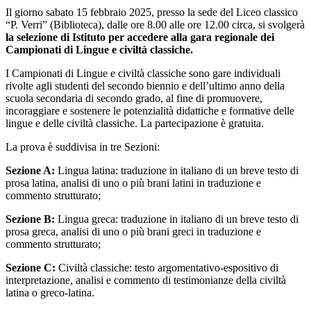
Il giorno sabato 15 febbraio 2025, presso la sede del Liceo classico
“P. Verri” (Biblioteca), dalle ore 8.00 alle ore 12.00 circa, si svolgerà
la
s
elezione di Istituto per accedere alla gara regionale dei
Campionati di
L
ingue e civiltà classiche.
I Campionati di Lingue e civiltà classiche sono gare individuali
rivolte agli studenti del secondo biennio e dell’ultimo anno della
scuola secondaria di secondo grado, al fine di promuovere,
incoraggiare e sostenere le potenzialità didattiche e formative delle
lingue e delle civiltà classiche. La partecipazione è gratuita.
La prova è suddivisa in tre Sezioni:
Sezione A:
Lingua latina: traduzione in italiano di un breve testo di
prosa latina, analisi di uno o più brani latini in traduzione e
commento strutturato;
Sezione B:
Lingua greca: traduzione in italiano di un breve testo di
prosa greca, analisi di uno o più brani greci in traduzione e
commento strutturato;
Sezione C:
Civiltà classiche: testo argomentativo-espositivo di
interpretazione, analisi e commento di testimonianze della civiltà
latina o greco-latina.