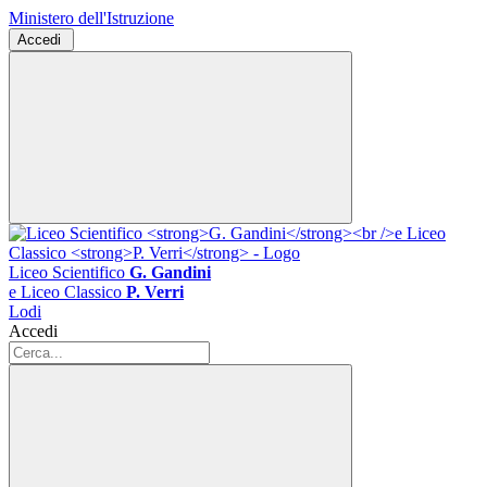
Ministero dell'Istruzione
Accedi
Liceo Scientifico
G. Gandini
e Liceo Classico
P. Verri
Lodi
Accedi