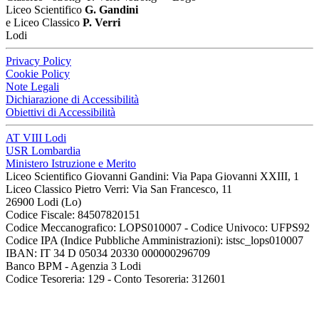
Liceo Scientifico
G. Gandini
e Liceo Classico
P. Verri
Lodi
Privacy Policy
Cookie Policy
Note Legali
Dichiarazione di Accessibilità
Obiettivi di Accessibilità
AT VIII Lodi
USR Lombardia
Ministero Istruzione e Merito
Liceo Scientifico Giovanni Gandini: Via Papa Giovanni XXIII, 1
Liceo Classico Pietro Verri: Via San Francesco, 11
26900 Lodi
(Lo)
Codice Fiscale: 84507820151
Codice Meccanografico: LOPS010007 - Codice Univoco: UFPS92
Codice IPA (Indice Pubbliche Amministrazioni): istsc_lops010007
IBAN: IT 34 D 05034 20330 000000296709
Banco BPM - Agenzia 3 Lodi
Codice Tesoreria: 129 - Conto Tesoreria: 312601