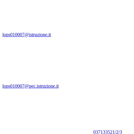
lops010007@istruzione.it
lops010007@pec.istruzione.it
037133521/2/3