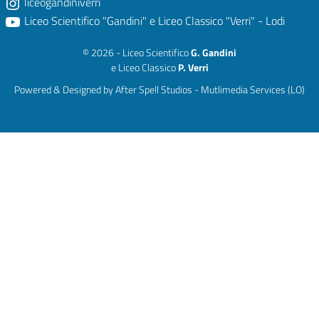
liceogandiniverri
Liceo Scientifico "Gandini" e Liceo Classico "Verri" - Lodi
© 2026 - Liceo Scientifico
G. Gandini
e Liceo Classico
P. Verri
Powered & Designed by
After Spell Studios - Mutlimedia Services (LO)