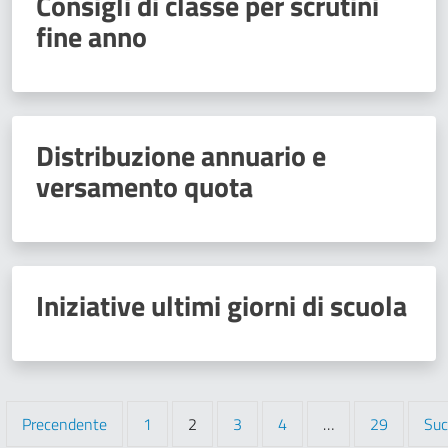
Consigli di classe per scrutini
fine anno
Distribuzione annuario e
versamento quota
Iniziative ultimi giorni di scuola
Precendente
1
2
3
4
…
29
Suc