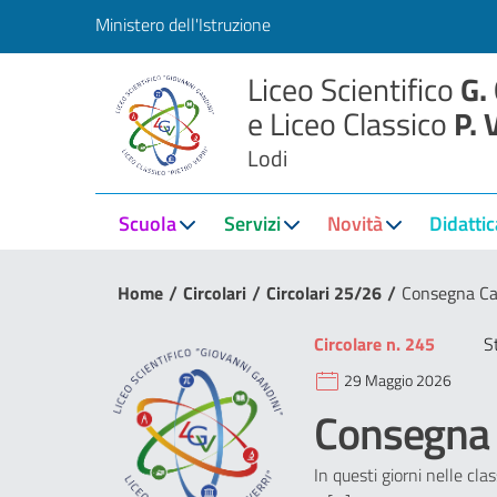
Ministero dell'Istruzione
Liceo Scientifico
G.
e Liceo Classico
P. 
Lodi
Scuola
Servizi
Novità
Didattic
/
/
/
Home
Circolari
Circolari 25/26
Consegna Ca
Circolare n. 245
S
29 Maggio 2026
Consegna 
In questi giorni nelle cl