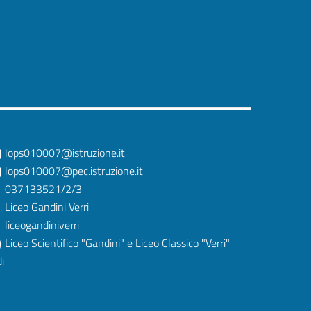
lops010007@istruzione.it
lops010007@pec.istruzione.it
037133521/2/3
Liceo Gandini Verri
liceogandiniverri
Liceo Scientifico "Gandini" e Liceo Classico "Verri" -
i