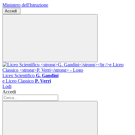
Ministero dell'Istruzione
Accedi
Liceo Scientifico
G. Gandini
e Liceo Classico
P. Verri
Lodi
Accedi