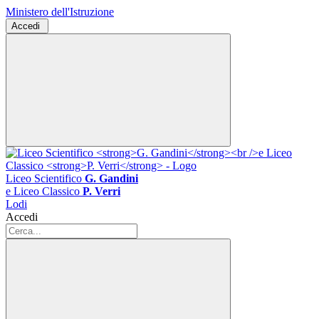
Ministero dell'Istruzione
Accedi
Liceo Scientifico
G. Gandini
e Liceo Classico
P. Verri
Lodi
Accedi