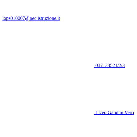
lops010007@pec.istruzione.it
037133521/2/3
Liceo Gandini Verri