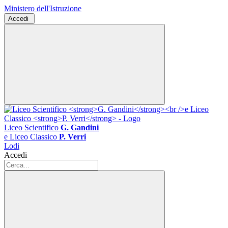
Ministero dell'Istruzione
Accedi
Liceo Scientifico
G. Gandini
e Liceo Classico
P. Verri
Lodi
Accedi