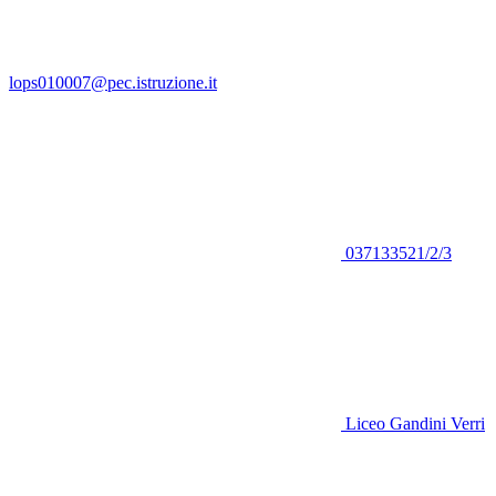
lops010007@pec.istruzione.it
037133521/2/3
Liceo Gandini Verri