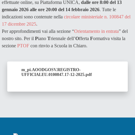
effettuate online, su Piattaforma UNICA,
dalle ore 8:00 del 13
gennaio 2026 alle ore 20:00 del 14 febbraio 2026
. Tutte le
indicazioni sono contenute nella
circolare ministeriale n. 100847 del
17 dicembre 2025
.
Per approfondimenti vai alla sezione “
Orientamento in entrata
” del
nostro sito. Per il
P
iano
T
riennale dell’
O
fferta
F
ormativa visita la
sezione
PTOF
con rinvio a Scuola in Chiaro.
m_pi.AOODGOSV.REGISTRO-
UFFICIALEU.0100847.17-12-2025.pdf