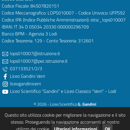
Codice Fiscale: 84507820151
Codice Meccanografico: LOPS010007 - Codice Univoco: UFPS92
Codice IPA (Indice Pubbliche Amministrazioni): istsc_lops010007
IBAN: IT 34 D 05034 20330 000000296709
Banco BPM - Agenzia 3 Lodi
Codice Tesoreria: 129 - Conto Tesoreria: 312601
lops010007@istruzione.it
lops010007@pec.istruzione.it
037133521/2/3
Liceo Gandini Verri
liceogandiniverri
Liceo Scientifico "Gandini" e Liceo Classico "Verri" - Lodi
© 2026 - Liceo Scientifico
G. Gandini
e Liceo Classico
P. Verri
Questo sito utilizza cookie per migliorare la navigazione e il sito
Powered & Designed by
After Spell Studios - Mutlimedia Services (LO)
stesso. Proseguendo la navigazione acconsenti al nostro
utilizzo dei cookie.
Ulteriori informazioni
OK