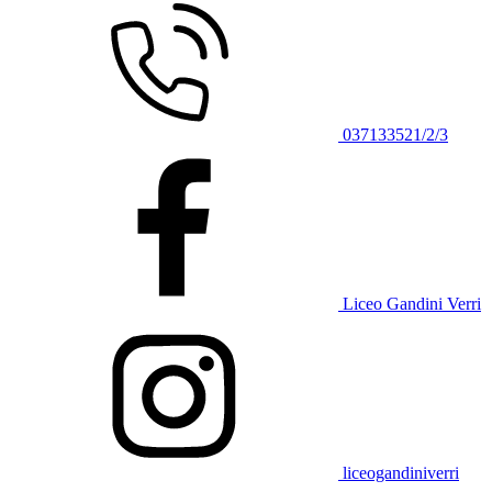
037133521/2/3
Liceo Gandini Verri
liceogandiniverri