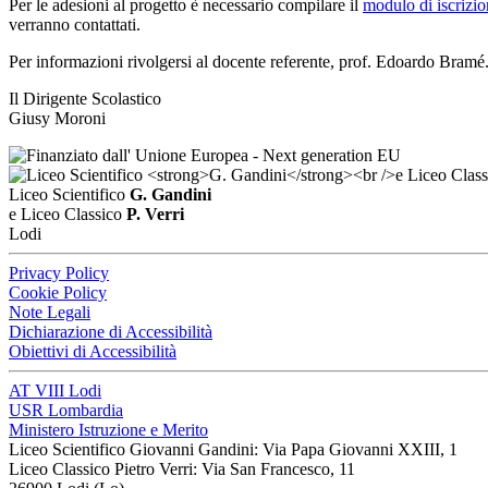
Per le adesioni al progetto è necessario compilare il
modulo di iscrizi
verranno contattati.
Per informazioni rivolgersi al docente referente, prof. Edoardo Bramé
Il Dirigente Scolastico
Giusy Moroni
Liceo Scientifico
G. Gandini
e Liceo Classico
P. Verri
Lodi
Privacy Policy
Cookie Policy
Note Legali
Dichiarazione di Accessibilità
Obiettivi di Accessibilità
AT VIII Lodi
USR Lombardia
Ministero Istruzione e Merito
Liceo Scientifico Giovanni Gandini: Via Papa Giovanni XXIII, 1
Liceo Classico Pietro Verri: Via San Francesco, 11