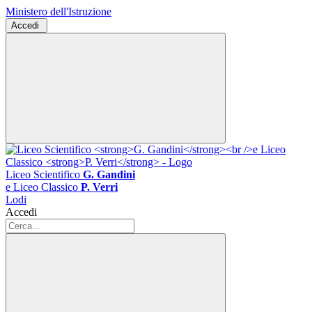
Ministero dell'Istruzione
Accedi
Liceo Scientifico
G. Gandini
e Liceo Classico
P. Verri
Lodi
Accedi