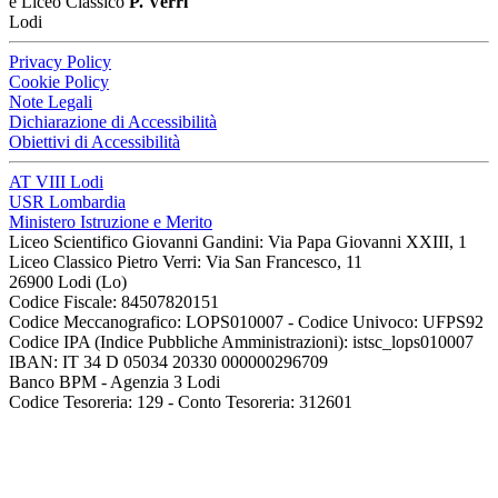
e Liceo Classico
P. Verri
Lodi
Privacy Policy
Cookie Policy
Note Legali
Dichiarazione di Accessibilità
Obiettivi di Accessibilità
AT VIII Lodi
USR Lombardia
Ministero Istruzione e Merito
Liceo Scientifico Giovanni Gandini: Via Papa Giovanni XXIII, 1
Liceo Classico Pietro Verri: Via San Francesco, 11
26900 Lodi
(Lo)
Codice Fiscale: 84507820151
Codice Meccanografico: LOPS010007 - Codice Univoco: UFPS92
Codice IPA (Indice Pubbliche Amministrazioni): istsc_lops010007
IBAN: IT 34 D 05034 20330 000000296709
Banco BPM - Agenzia 3 Lodi
Codice Tesoreria: 129 - Conto Tesoreria: 312601