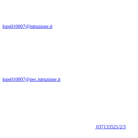
lops010007@istruzione.it
lops010007@pec.istruzione.it
037133521/2/3