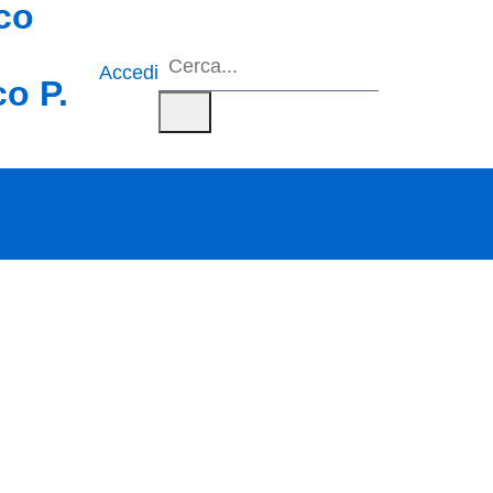
ico
Accedi
ico
P.