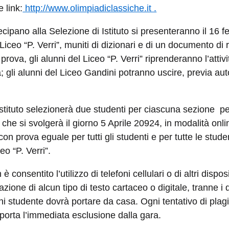
 link:
http://www.olimpiadiclassiche.it .
ecipano alla Selezione di Istituto si presenteranno il 16 f
Liceo “P. Verri”, muniti di dizionari e di un documento di
a prova, gli alunni del Liceo “P. Verri” riprenderanno l’atti
ta; gli alunni del Liceo Gandini potranno uscire, previa au
tituto selezionerà due studenti per ciascuna sezione pe
che si svolgerà il giorno 5 Aprile 20924, in modalità onl
 con prova eguale per tutti gli studenti e per tutte le stud
eo “P. Verri”.
 consentito l’utilizzo di telefoni cellulari o di altri disposi
zione di alcun tipo di testo cartaceo o digitale, tranne i di
ni studente dovrà portare da casa. Ogni tentativo di plagi
porta l’immediata esclusione dalla gara.