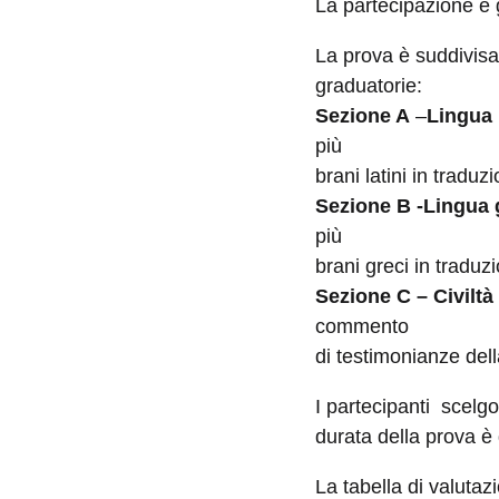
La partecipazione è g
La prova è suddivisa
graduatorie:
Sezione A
–
Lingua 
più
brani latini in tradu
Sezione B -Lingua 
più
brani greci in tradu
Sezione C – Civiltà
commento
di testimonianze della
I partecipanti scelg
durata della prova è 
La tabella di valutaz