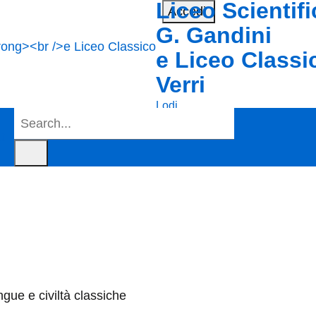
Liceo Scientif
Accedi
G. Gandini
e Liceo Class
Verri
Lodi
ti
ngue e civiltà classiche