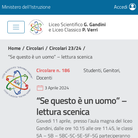
Ministero dell'Istruzione
Accedi
Liceo Scientifico
G. Gandini
e Liceo Classico
P. Verri
/
/
/
Home
Circolari
Circolari 23/24
“Se questo è un uomo” – lettura scenica
Circolare n. 186
Studenti, Genitori,
Docenti
3 Aprile 2024
“Se questo è un uomo” –
lettura scenica
Giovedi 11 aprile, presso l’aula magna del liceo
Gandini, dalle ore 10.15 alle ore 11.45, le classi
5A – 5B – 5BC-5C-5E-5F-5G parteciperanno