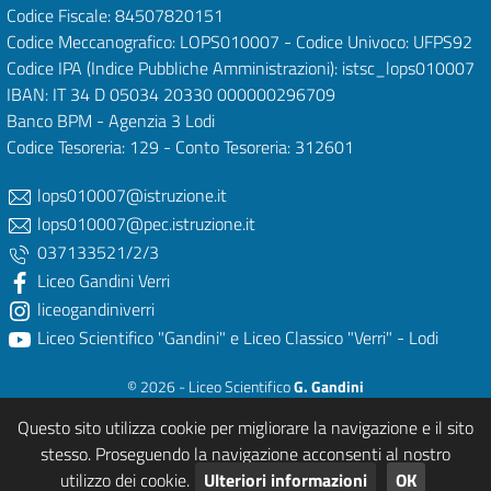
Codice Fiscale: 84507820151
Codice Meccanografico: LOPS010007 - Codice Univoco: UFPS92
Codice IPA (Indice Pubbliche Amministrazioni): istsc_lops010007
IBAN: IT 34 D 05034 20330 000000296709
Banco BPM - Agenzia 3 Lodi
Codice Tesoreria: 129 - Conto Tesoreria: 312601
lops010007@istruzione.it
lops010007@pec.istruzione.it
037133521/2/3
Liceo Gandini Verri
liceogandiniverri
Liceo Scientifico "Gandini" e Liceo Classico "Verri" - Lodi
© 2026 - Liceo Scientifico
G. Gandini
e Liceo Classico
P. Verri
Questo sito utilizza cookie per migliorare la navigazione e il sito
Powered & Designed by
After Spell Studios - Mutlimedia Services (LO)
stesso. Proseguendo la navigazione acconsenti al nostro
utilizzo dei cookie.
Ulteriori informazioni
OK