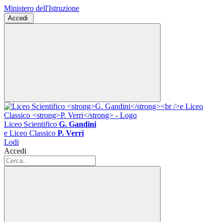
Ministero dell'Istruzione
Accedi
Liceo Scientifico
G. Gandini
e Liceo Classico
P. Verri
Lodi
Accedi