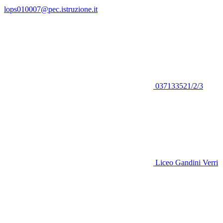
lops010007@pec.istruzione.it
037133521/2/3
Liceo Gandini Verri