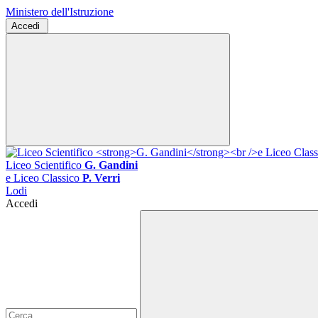
Ministero dell'Istruzione
Accedi
Liceo Scientifico
G. Gandini
e Liceo Classico
P. Verri
Lodi
Accedi