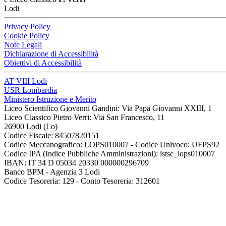
Lodi
Privacy Policy
Cookie Policy
Note Legali
Dichiarazione di Accessibilità
Obiettivi di Accessibilità
AT VIII Lodi
USR Lombardia
Ministero Istruzione e Merito
Liceo Scientifico Giovanni Gandini: Via Papa Giovanni XXIII, 1
Liceo Classico Pietro Verri: Via San Francesco, 11
26900 Lodi
(Lo)
Codice Fiscale: 84507820151
Codice Meccanografico: LOPS010007 - Codice Univoco: UFPS92
Codice IPA (Indice Pubbliche Amministrazioni): istsc_lops010007
IBAN: IT 34 D 05034 20330 000000296709
Banco BPM - Agenzia 3 Lodi
Codice Tesoreria: 129 - Conto Tesoreria: 312601