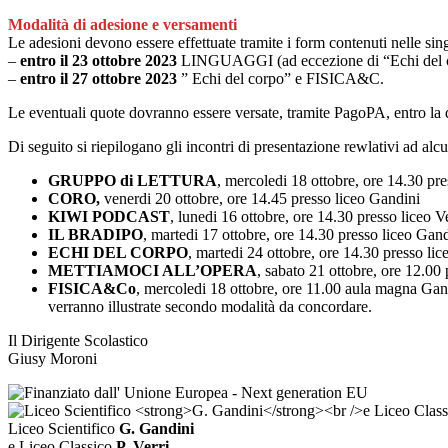
Modalità di adesione e versamenti
Le adesioni devono essere effettuate tramite i form contenuti nelle singo
–
entro il 23 ottobre 2023
LINGUAGGI (ad eccezione di “Echi de
–
entro il 27 ottobre 2023
” Echi del corpo” e FISICA&C.
Le eventuali quote dovranno essere versate, tramite PagoPA, entro la da
Di seguito si riepilogano gli incontri di presentazione rewlativi ad alcu
GRUPPO di LETTURA
, mercoledi 18 ottobre, ore 14.30 pre
CORO,
venerdi 20 ottobre, ore 14.45 presso liceo Gandini
KIWI PODCAST
, lunedi 16 ottobre, ore 14.30 presso liceo Ve
IL BRADIPO
, martedi 17 ottobre, ore 14.30 presso liceo Gan
ECHI DEL CORPO
, martedi 24 ottobre, ore 14.30 presso li
METTIAMOCI ALL’OPERA
, sabato 21 ottobre, ore 12.00
FISICA&Co
,
mercoledi 18 ottobre, ore 11.00 aula magna Gandi
verranno illustrate secondo modalità da concordare.
Il Dirigente Scolastico
Giusy Moroni
Liceo Scientifico
G. Gandini
e Liceo Classico
P. Verri