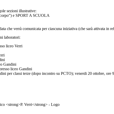
le sezioni illustrative:
l corpo”) e SPORT A SCUOLA
ta che verrà comunicata per ciascuna iniziativa (che sarà attivata in rel
ni laboratori:
sso liceo Verri
rri
dini
ceo Gandini
 presso liceo Gandini
ni per classi terze (dopo incontro su PCTO); venerdi 20 ottobre, ore 9.