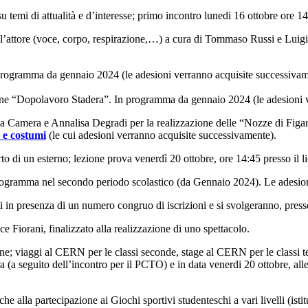
 temi di attualità e d’interesse; primo incontro lunedi 16 ottobre ore 14.
ll’attore (voce, corpo, respirazione,…) a cura di Tommaso Russi e Luigi V
n programma da gennaio 2024 (le adesioni verranno acquisite successivam
zione “Dopolavoro Stadera”. In programma da gennaio 2024 (le adesioni 
sia Camera e Annalisa Degradi per la realizzazione delle “Nozze di Figaro
 e costumi
(le cui adesioni verranno acquisite successivamente).
to di un esterno; lezione prova venerdì 20 ottobre, ore 14:45 presso il li
in programma nel secondo periodo scolastico (da Gennaio 2024). Le adesi
iati in presenza di un numero congruo di iscrizioni e si svolgeranno, pre
ice Fiorani, finalizzato alla realizzazione di uno spettacolo.
 viaggi al CERN per le classi seconde, stage al CERN per le classi terze 
 (a seguito dell’incontro per il PCTO) e in data venerdi 20 ottobre, alle
he alla partecipazione ai Giochi sportivi studenteschi a vari livelli (istit