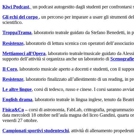
Kiwi Podcast
,
un podcast autogestito dagli studenti per confrontarsi su
Gli echi del corpo
, un percorso per imparare a usare gli strumenti de
scientifico.
TroppaTrama
, laboratorio teatrale guidato da Stefano Benedetti, i
Resistenze,
laboratorio di lettura scenica con operatori dell’associa
Mettiamoci all’Opera
, laboratorio teatrale/musicale guidato da Ales
supporto dell’attività si organizza anche un laboratorio di
Scenografie
Il Coro
, laboratorio musicale aperto a docenti e studenti, con il suppor
Resistenze
, laboratorio finalizzato all’allestimento di un reading, 
Le altre lingue
, corsi di tedesco, russo e cinese. I corsi saranno avv
English drama
, laboratorio teatrale in lingua inglese, tenuto da Beatr
Fisica&Co
–
corsi di astronomia, FabLab, crittografia, programmazione;
data mercoledi 18 ottobre nell’aula magna del liceo Gandini, quarta ora
venerdi 27 ottobre.
Campionati sportivi studenteschi
, attività di allenamento propedeutic