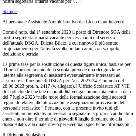
nostra segreteria rimarrà vacante per […]
Stampa
Al personale Assistente Amministrativo del Liceo Gandini-Verri
Come è noto, dal 1° settembre 2023 il posto di Direttore SGA della
nostra segreteria rimarrà vacante per cessazioni dal servizio
dell’attuale DSGA, Diletta Bilato, a cui rinnovo il più sentito
ringraziamento per l’attività svolta, in tanti anni, con scrupolo,
dedizione e perizia.
La prima fase per la sostituzione di questa figura unica, basilare per
il buon funzionamento della scuola, prevede una ricognizione
interna alla segreteria di assistenti eventualmente interessati ad
assumere la funzione di DSGA per l’a.s. 2023-24. Con nota del
28.06.2023 prot. n. 2417 (v. allegato), l’Ufficio Scolastico AT VIII
di Lodi chiede che tale disponibilità venga comunicata entro la data
del 7 luglio 2023 “nelle more della formalizzazione degli accordi
regionali relativi alle utilizzazioni e assegnazioni provvisorie del
personale scolastico”. Pertanto, con la presente invito tutti gli
assistenti amministrativi interessati a segnalare la propria candidatura
entro e non oltre il termine di
giovedi 6 luglio
direttamente alla
dr.ssa Bilato, alla quale rinvio per eventuali specifiche informazioni.
Il Dirigente Scolastico