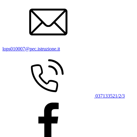
lops010007@pec.istruzione.it
037133521/2/3