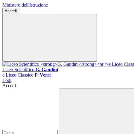
Ministero dell'Istruzione
Accedi
Liceo Scientifico
G. Gandini
e Liceo Classico
P. Verri
Lodi
Accedi