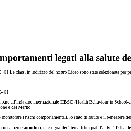
portamenti legati alla salute deg
4H Le classi in indirizzo del nostro Liceo sono state selezionate per 
AC-4H
cipare all’indagine internazionale
HBSC
(Health Behaviour in School-ag
zione e del Merito.
è monitorare i rischi comportamentali, lo stato di salute e il benessere de
rigorosamente
anonimo
, che riguarderà tematiche quali l’attività fisica, l