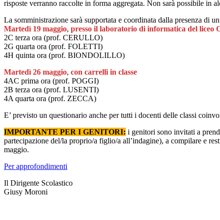
risposte verranno raccolte in forma aggregata. Non sarà possibile in al
La somministrazione sarà supportata e coordinata dalla presenza di u
Martedì 19 maggio
,
presso il laboratorio di informatica del liceo
2C terza ora (prof. CERULLO)
2G quarta ora (prof. FOLETTI)
4H quinta ora (prof. BIONDOLILLO)
Martedì 26 maggio
,
con carrelli in classe
4AC prima ora (prof. POGGI)
2B terza ora (prof. LUSENTI)
4A quarta ora (prof. ZECCA)
E’ previsto un questionario anche per tutti i docenti delle classi coinvo
IMPORTANTE PER I GENITORI:
i genitori sono invitati a pren
partecipazione del/la proprio/a figlio/a all’indagine), a compilare e res
maggio.
Per approfondimenti
Il Dirigente Scolastico
Giusy Moroni