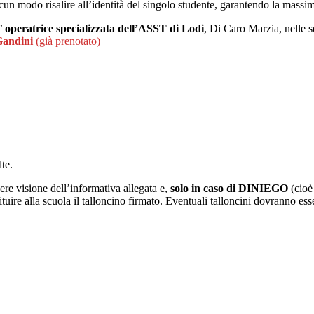
cun modo risalire all’identità del singolo studente, garantendo la massima
n’
operatrice specializzata dell’ASST di Lodi
, Di Caro Marzia, nelle s
 Gandini
(già prenotato)
lte.
dere visione dell’informativa allegata e,
solo in caso di DINIEGO
(cioè
tituire alla scuola il talloncino firmato. Eventuali talloncini dovranno es