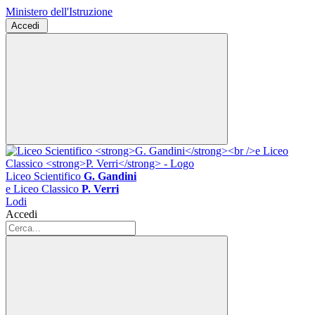
Ministero dell'Istruzione
Accedi
Liceo Scientifico
G. Gandini
e Liceo Classico
P. Verri
Lodi
Accedi