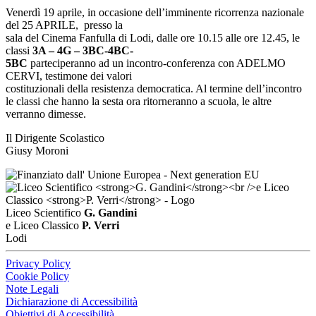
Venerdì 19 aprile, in occasione dell’imminente ricorrenza nazionale
del 25 APRILE, presso la
sala del Cinema Fanfulla di Lodi, dalle ore 10.15 alle ore 12.45, le
classi
3A – 4G – 3BC-4BC-
5BC
parteciperanno ad un incontro-conferenza con ADELMO
CERVI, testimone dei valori
costituzionali della resistenza democratica. Al termine dell’incontro
le classi che hanno la sesta ora ritorneranno a scuola, le altre
verranno dimesse.
Il Dirigente Scolastico
Giusy Moroni
Liceo Scientifico
G. Gandini
e Liceo Classico
P. Verri
Lodi
Privacy Policy
Cookie Policy
Note Legali
Dichiarazione di Accessibilità
Obiettivi di Accessibilità