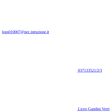
lops010007@pec.istruzione.it
037133521/2/3
Liceo Gandini Verri