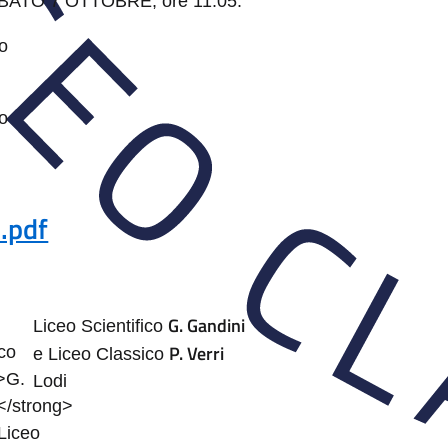
SABATO 7 OTTOBRE, ore 11.05.
co
co
.pdf
G. Gandini
Liceo Scientifico
P. Verri
e Liceo Classico
Lodi