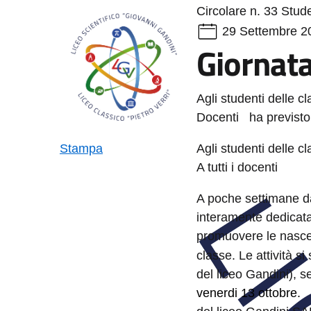
Circolare n. 33
Stude
29 Settembre 2
Giornata
Agli studenti delle cl
Docenti ha previsto
Stampa
Agli studenti delle cl
A tutti i docenti
A poche settimane dal
interamente dedicata 
promuovere le nascent
classe. Le attività s
del liceo Gandini), 
venerdi 13 ottobre.