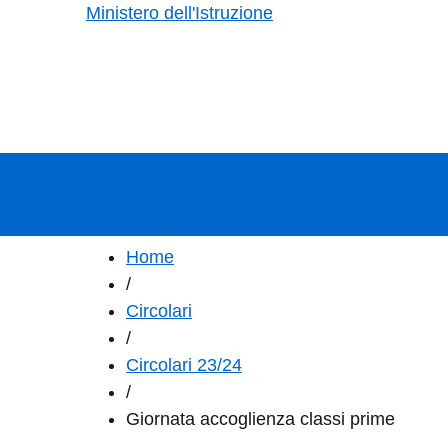
Ministero dell'Istruzione
Scuola
Servizi
Novità
Didattica
Contat
Home
/
Circolari
/
Circolari 23/24
/
Giornata accoglienza classi prime