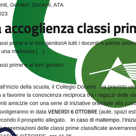
nti, Genitori, Docenti, ATA
023
 accoglienza classi pri
assi prime e ai loro genitoriA tutti i docenti A poche settim
 una mattinata […]
assi prime e ai loro genitori
l’inizio della scuola, il Collegio Docenti ha previsto un
a favorire la conoscenza reciproca tra i ragazzi delle cl
i amicizie con una serie di iniziative orientate alla cos
VENERDI 6 OTTOBRE
i svolgeranno in data
(aule, spazi es
secondo il prospetto allegato.
In caso di maltempo, l’inizia
Le premiazioni delle classi prime classificate avverrann