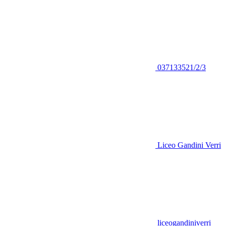
037133521/2/3
Liceo Gandini Verri
liceogandiniverri