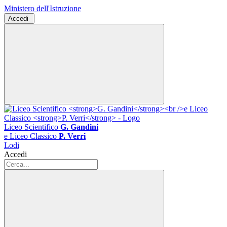
Ministero dell'Istruzione
Accedi
Liceo Scientifico
G. Gandini
e Liceo Classico
P. Verri
Lodi
Accedi