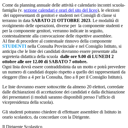
Come da planning annuale delle attività e calendario incontri scuola-
famiglia (v.
sezione calendari e orari del sito del liceo
), le elezioni
dei rappresentanti di genitori e studenti nei Consigli di classe si
terranno in data
SABATO 21 OTTOBRE 2023
. Le modalità di
svolgimento delle operazioni, diverse per la componente studenti e
per la componente genitori, verranno indicate in seguito,
contestualmente alla convocazione delle rispettive assemblee.
Al fine di procedere al contestuale rinnovo della componente
STUDENTI
nella Consulta Provinciale e nel Consiglio Istituto, si
anticipa che le liste dei candidati dovranno essere presentate alla
segreteria didattica della scuola
dalle ore 9.00 di LUNEDI 2
ottobre alle
ore 12.00 di SABATO 7 ottobre.
Ogni lista dovrà essere contraddistinta da un motto e potrà prevedere
un numero di candidati doppio rispetto a quello dei rappresentanti da
eleggere (fino a 4 per la Consulta, fino a 8 per il Consiglio Istituto).
Le liste dovranno essere sottoscritte da almeno 20 elettori, corredate
dalle dichiarazioni di accettazione dei candidati e dalla dichiarazione
dei presentatori (i moduli saranno disponibili presso l’ufficio di
vicepresidenza della scuola).
Gli studenti potranno chiedere di effettuare assemblee di Istituto in
orario scolastico, da concordare con la Dirigente.
Il Dirigente Scolastico