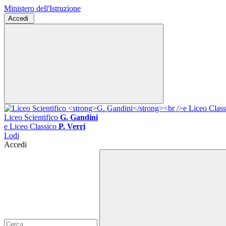
Ministero dell'Istruzione
Accedi
Liceo Scientifico
G. Gandini
e Liceo Classico
P. Verri
Lodi
Accedi