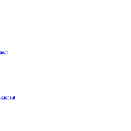
e.it
zione.it