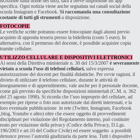
iscrizione dalla home del sito), sarà a breve disponibile un’app
specifica. Ogni notizia viene anche segnalata sui canali social della
scuola Instagram e Facebook.
Si raccomanda una consultazione
costante di tutti gli strumenti
a disposizione.
FOTOCOPIE
Le verifiche scritte potranno essere fotocopiate dagli alunni previo
acquisto di apposita tessera presso la bidelleria (costo 5 euro). In
alternativa, con il permesso del docente, è possibile acquisire copia
tramite cellulare.
UTILIZZO CELLULARE E DISPOSITIVI ELETTRONICI
Ai sensi della Direttiva ministeriale n. 30 del 15/3/2007
è severamente
vietato a scuola l’uso di telefoni cellulari,
salvo espressa
autorizzazione dei docenti per finalità didattiche. Per ovvie ragioni, il
divieto di utilizzare il telefono cellulare, durante le attività di
insegnamento e di apprendimento, vale anche per il personale docente,
come già previsto da specifiche disposizioni ministeriali (C.M. n. 362
del 25 agosto 1998). Si ricorda che l’uso improprio del cellulare, ad
esempio per riprese o foto non autorizzate dai diretti interessati, e la
loro eventuale pubblicazione in rete (Twitter, Instagram, Facebook
,blog, Youtube e altro) oltre che essere oggetto di provvedimenti
disciplinari per violazione del Regolamento interno, può costituire
reato per violazione della privacy (Codice della Privacy, D.Lgs.
196/2003 e art.10 del Codice Civile) ed essere soggetto a possibili
denunce presso l’autorità giudiziaria da parte lesa. Tutti i dispositivi