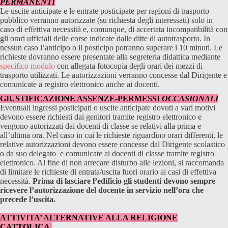
PERMANENTI
Le uscite anticipate e le entrate posticipate per ragioni di trasporto
pubblico verranno autorizzate (su richiesta degli interessati) solo in
caso di effettiva necessità e, comunque, di accertata incompatibilità con
gli orari ufficiali delle corse indicate dalle ditte di autotrasporto. In
nessun caso l’anticipo o il posticipo potranno superare i 10 minuti. Le
richieste dovranno essere presentate alla segreteria didattica mediante
specifico modulo
con allegata fotocopia degli orari dei mezzi di
trasporto utilizzati. Le autorizzazioni verranno concesse dal Dirigente e
comunicate a registro elettronico anche ai docenti.
GIUSTIFICAZIONE ASSENZE-PERMESSI
OCCASIONALI
Eventuali ingressi posticipati o uscite anticipate dovuti a vari motivi
devono essere richiesti dai genitori tramite registro elettronico e
vengono autorizzati dai docenti di classe se relativi alla prima e
all’ultima ora. Nel caso in cui le richieste riguardino orari differenti, le
relative autorizzazioni devono essere concesse dal Dirigente scolastico
o da suo delegato e comunicate ai docenti di classe tramite registro
elettronico. Al fine di non arrecare disturbo alle lezioni, si raccomanda
di limitare le richieste di entrata/uscita fuori orario ai casi di effettiva
necessità.
Prima di lasciare l’edificio gli studenti devono sempre
ricevere l’autorizzazione del docente in servizio nell’ora che
precede l’uscita.
ATTIVITA’ ALTERNATIVE ALLA RELIGIONE
CATTOLICA