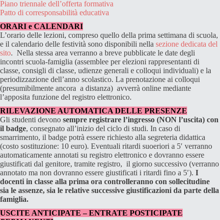
Piano triennale dell’offerta formativa
Patto di corresponsabilità educativa
ORARI e CALENDARI
L’orario delle lezioni, compreso quello della prima settimana di scuola,
e il calendario delle festività sono disponibili nella
sezione dedicata del
sito
. Nella stessa area verranno a breve pubblicate le date degli
incontri scuola-famiglia (assemblee per elezioni rappresentanti di
classe, consigli di classe, udienze generali e colloqui individuali) e la
periodizzazione dell’anno scolastico. La prenotazione ai colloqui
(presumibilmente ancora a distanza) avverrà online mediante
l’apposita funzione del registro elettronico.
RILEVAZIONE AUTOMATICA DELLE PRESENZE
Gli studenti devono
sempre registrare l’ingresso (NON l’uscita) con
il badge
, consegnato all’inizio del ciclo di studi. In caso di
smarrimento, il badge potrà essere richiesto alla segreteria didattica
(costo sostituzione: 10 euro). Eventuali ritardi suoeriori a 5′ verranno
automaticamente annotati su registro elettronico e dovranno essere
giustificati dal genitore, tramite registro, il giorno successivo (verranno
annotato ma non dovranno essere giustificati i ritardi fino a 5′).
I
docenti in classe alla prima ora controlleranno con sollecitudine
sia le assenze, sia le relative successive giustificazioni da parte della
famiglia.
USCITE ANTICIPATE – ENTRATE POSTICIPATE