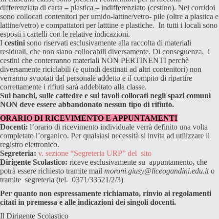
differenziata di carta – plastica – indifferenziato (cestino). Nei corridoi
sono collocati contenitori per umido-lattine/vetro- pile (oltre a plastica e
lattine/vetro) e compattatori per latttine e plastiche. In tutti i locali sono
esposti i cartelli con le relative indicazioni.
I
cestini
sono riservati esclusivamente alla raccolta di materiali
residuali, che non siano collocabili diversamente. Di conseguenza, i
cestini che conterranno materiali NON PERTINENTI perchè
diversamente riciclabili (e quindi destinati ad altri contenitori) non
verranno svuotati dal personale addetto e il compito di ripartire
correttamente i rifiuti sarà addebitato alla classe.
Sui banchi, sulle cattedre e sui tavoli collocati negli spazi comuni
NON deve essere abbandonato nessun tipo di rifiuto.
ORARIO DI RICEVIMENTO E APPUNTAMENTI
Docenti:
l’orario di ricevimento individuale verrà definito una volta
completato l’organico. Per qualsiasi necessità si invita ad utilizzare il
registro elettronico.
Segreteria:
v. sezione “Segreteria URP” del sito
Dirigente Scolastico:
riceve esclusivamente su appuntamento
,
che
potrà essere richiesto tramite mail
moroni.giusy@liceogandini.edu.it
o
tramite segreteria (tel. 0371/33521/2/3)
Per quanto non espressamente richiamato, rinvio ai regolamenti
citati in premessa e alle indicazioni dei singoli docenti.
Il Dirigente Scolastico