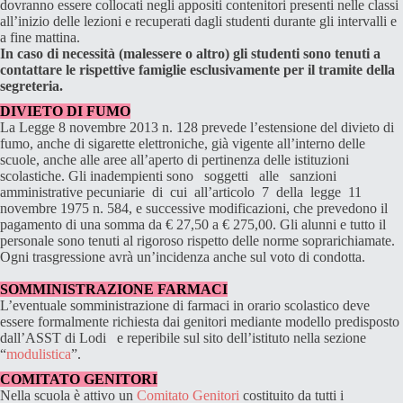
dovranno essere collocati negli appositi contenitori presenti nelle classi
all’inizio delle lezioni e recuperati dagli studenti durante gli intervalli e
a fine mattina.
In caso di necessità (malessere o altro) gli studenti sono tenuti a
contattare le rispettive famiglie esclusivamente per il tramite della
segreteria.
DIVIETO DI FUMO
La Legge 8 novembre 2013 n. 128 prevede l’estensione del divieto di
fumo, anche di sigarette elettroniche, già vigente all’interno delle
scuole, anche alle aree all’aperto di pertinenza delle istituzioni
scolastiche. Gli inadempienti sono soggetti alle sanzioni
amministrative pecuniarie di cui all’articolo 7 della legge 11
novembre 1975 n. 584, e successive modificazioni, che prevedono il
pagamento di una somma da € 27,50 a € 275,00. Gli alunni e tutto il
personale sono tenuti al rigoroso rispetto delle norme soprarichiamate.
Ogni trasgressione avrà un’incidenza anche sul voto di condotta.
SOMMINISTRAZIONE FARMACI
L’eventuale somministrazione di farmaci in orario scolastico deve
essere formalmente richiesta dai genitori mediante modello predisposto
dall’ASST di Lodi e reperibile sul sito dell’istituto nella sezione
“
modulistica
”.
COMITATO GENITORI
Nella scuola è attivo un
Comitato Genitori
costituito da tutti i