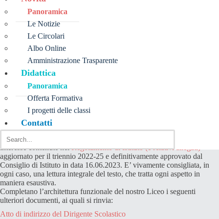
Panoramica
10 Settembre 2023
Le Notizie
Disposizioni organizzative generali
Le Circolari
Albo Online
Agli studenti e ai loro genitoriAi docentiAl personale ATA
Nell’augurare a tutti gli studenti, ai genitori e al personale in indirizzo
Amministrazione Trasparente
un buon anno scolastico, riepilogo […]
Didattica
Stampa
Panoramica
Offerta Formativa
Agli studenti e ai loro genitori
Ai docenti
I progetti delle classi
Al personale ATA
Contatti
Nell’augurare a tutti gli studenti, ai genitori e al personale in indirizzo
un buon anno scolastico, riepilogo di seguito le norme di maggior
interesse contenute nel
Regolamento di Istituto (e relativi allegati)
aggiornato per il triennio 2022-25 e definitivamente approvato dal
Consiglio di Istituto in data 16.06.2023. E’ vivamente consigliata, in
ogni caso, una lettura integrale del testo, che tratta ogni aspetto in
maniera esaustiva.
Completano l’architettura funzionale del nostro Liceo i seguenti
ulteriori documenti, ai quali si rinvia:
Atto di indirizzo del Dirigente Scolastico