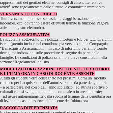
rappresentanti dei genitori eletti nei consigli di classe. Le relative
attività sono regolamentate dallo Statuto e comunicate tramite sito.
VERSAMENTO CONTRIBUTI
Tutti i versamenti per tasse scolastiche, viaggi istruzione, quote
laboratori, ecc. dovranno essere effettuati tramite la funzione PagoPa
attiva da registro elettronico.
POLIZZA ASSICURATIVA
La scuola ha sottoscritto una polizza infortuni e RC per tutti gli alunni
iscritti (premio incluso nel contributo già versato) con la Compagnia
“Benacquista Assicurazioni”. In caso di infortunio verranno fornite
dettagliate indicazioni sulle procedure da seguire da parte delle
famiglie. Le condizioni di polizza saranno a breve consultabili nella
sezione “Regolamenti” del sito.
MODULI AUTORIZZAZIONE USCITE NEL TERRITORIO
E ULTIMA ORA IN CASO DI DOCENTE ASSENTE
A tutti gli studenti verrà consegnato nei prossimi giorni un modulo
cartaceo per l’acquisizione dell’autorizzazione da parte dei genitori:
– a partecipare, nel corso dell’ anno scolastico, ad attività sportive o
culturali che si svolgono in ambito comunale o in aree limitrofe;
– ad uscire autonomamente dalla scuola al termine della penultima ora
di lezione in caso di assenza del docente dell’ultima ora.
RACCOLTA DIFFERENZIATA
In ciascuna classe sono presenti i contenitori per la raccolta