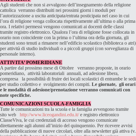
Agli studenti che non si avvalgono dell’insegnamento della religione
cattolica verranno distribuiti nei prossimi giorni i moduli per
l’autorizzazione a uscita anticipata/entrata posticipata nel caso in cui
l’ora di religione venga collocata rispettivamente all’ultima o alla prima
ora. I relativi permessi vengono comunicati ai docenti delle classi
tramite registro elettronico. Qualora l’ora di religione fosse collocata in
orario non coincidente con la prima o l’ultima ora della giornata, gli
studenti sono tenuti a rimanere nell’edificio scolastico (biblioteca o atri)
per attività di studio individuali o a piccoli gruppi (con sorveglianza di
personale interno).
ATTIVITA’ POMERIDIANE
A partire dal prossimo mese di Ottobre verranno proposte, in orario
pomeridiano, attività laboratoriali annuali, ad adesione libera,
compresa la possibilità di fruire dei locali scolastici di entrambe le sedi
per studio collettivo e svolgimento dei compiti.
Le giornate, gli orari
e le modalità di adesione/prenotazione verranno comunicati con
note specifiche.
COMUNICAZIONI SCUOLA-FAMIGLIA
Tutte le comunicazioni tra la scuola e la famiglia avvengono tramite
sito web
http://www.liceogandini.edu.it/
e registro elettronico
ClasseViva, le cui credenziali di accesso vengono comunicate
direttamente agli alunni all’inizio del quinquennio. Per ricevere avvisi
della pubblicazione di nuove circolari, oltre alla newsletter già attiva (v.