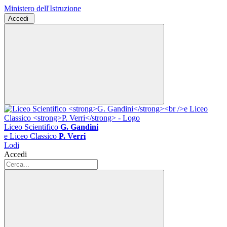
Ministero dell'Istruzione
Accedi
Liceo Scientifico
G. Gandini
e Liceo Classico
P. Verri
Lodi
Accedi