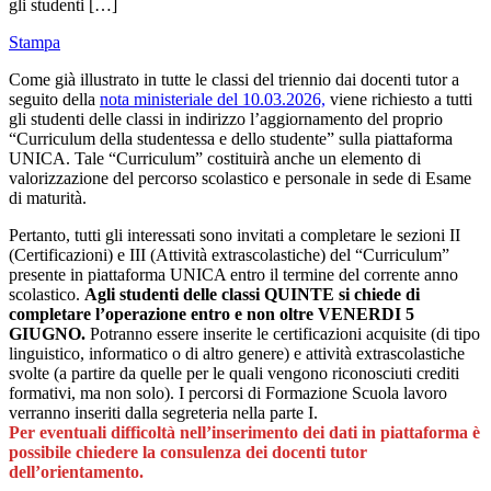
gli studenti […]
Stampa
Come già illustrato in tutte le classi del triennio dai docenti tutor a
seguito della
nota ministeriale del 10.03.2026,
viene richiesto a tutti
gli studenti delle classi in indirizzo l’aggiornamento del proprio
“Curriculum della studentessa e dello studente” sulla piattaforma
UNICA. Tale “Curriculum” costituirà anche un elemento di
valorizzazione del percorso scolastico e personale in sede di Esame
di maturità.
Pertanto, tutti gli interessati sono invitati a completare le sezioni II
(Certificazioni) e III (Attività extrascolastiche) del “Curriculum”
presente in piattaforma UNICA entro il termine del corrente anno
scolastico.
Agli studenti delle classi QUINTE si chiede di
completare l’operazione entro e non oltre VENERDI 5
GIUGNO.
Potranno essere inserite le certificazioni acquisite (di tipo
linguistico, informatico o di altro genere) e attività extrascolastiche
svolte (a partire da quelle per le quali vengono riconosciuti crediti
formativi, ma non solo). I percorsi di Formazione Scuola lavoro
verranno inseriti dalla segreteria nella parte I.
Per eventuali difficoltà nell’inserimento dei dati in piattaforma è
possibile chiedere la consulenza dei docenti tutor
dell’orientamento.