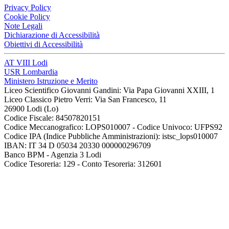
Privacy Policy
Cookie Policy
Note Legali
Dichiarazione di Accessibilità
Obiettivi di Accessibilità
AT VIII Lodi
USR Lombardia
Ministero Istruzione e Merito
Liceo Scientifico Giovanni Gandini: Via Papa Giovanni XXIII, 1
Liceo Classico Pietro Verri: Via San Francesco, 11
26900 Lodi
(Lo)
Codice Fiscale: 84507820151
Codice Meccanografico: LOPS010007 - Codice Univoco: UFPS92
Codice IPA (Indice Pubbliche Amministrazioni): istsc_lops010007
IBAN: IT 34 D 05034 20330 000000296709
Banco BPM - Agenzia 3 Lodi
Codice Tesoreria: 129 - Conto Tesoreria: 312601