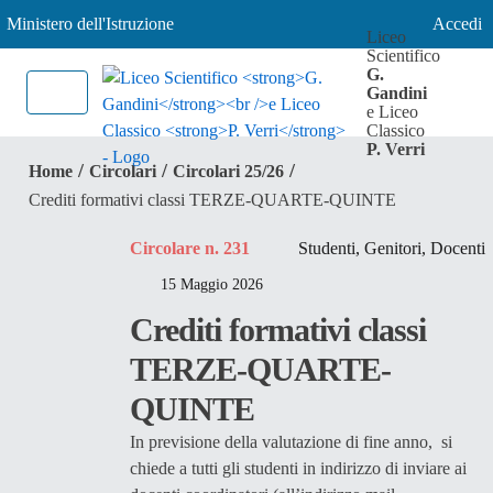
Ministero dell'Istruzione
Accedi
Liceo
Scientifico
G.
Gandini
e Liceo
Classico
P. Verri
/
/
/
Home
Circolari
Circolari 25/26
Crediti formativi classi TERZE-QUARTE-QUINTE
Circolare n. 231
Studenti, Genitori, Docenti
15 Maggio 2026
Crediti formativi classi
TERZE-QUARTE-
QUINTE
In previsione della valutazione di fine anno, si
chiede a tutti gli studenti in indirizzo di inviare ai