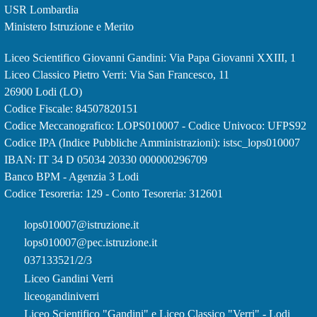
USR Lombardia
Ministero Istruzione e Merito
Liceo Scientifico Giovanni Gandini: Via Papa Giovanni XXIII, 1
Liceo Classico Pietro Verri: Via San Francesco, 11
26900 Lodi
(LO)
Codice Fiscale: 84507820151
Codice Meccanografico: LOPS010007 - Codice Univoco: UFPS92
Codice IPA (Indice Pubbliche Amministrazioni): istsc_lops010007
IBAN: IT 34 D 05034 20330 000000296709
Banco BPM - Agenzia 3 Lodi
Codice Tesoreria: 129 - Conto Tesoreria: 312601
lops010007@istruzione.it
lops010007@pec.istruzione.it
037133521/2/3
Liceo Gandini Verri
liceogandiniverri
Liceo Scientifico "Gandini" e Liceo Classico "Verri" - Lodi