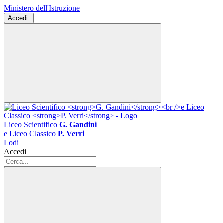
Ministero dell'Istruzione
Accedi
Liceo Scientifico
G. Gandini
e Liceo Classico
P. Verri
Lodi
Accedi