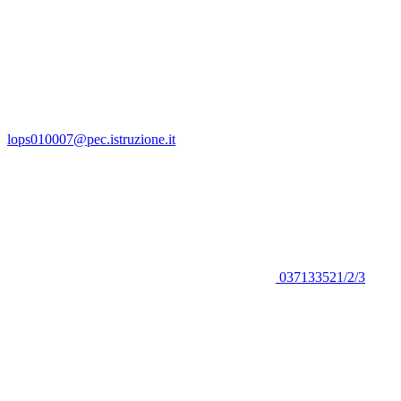
lops010007@pec.istruzione.it
037133521/2/3