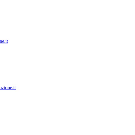
e.it
zione.it