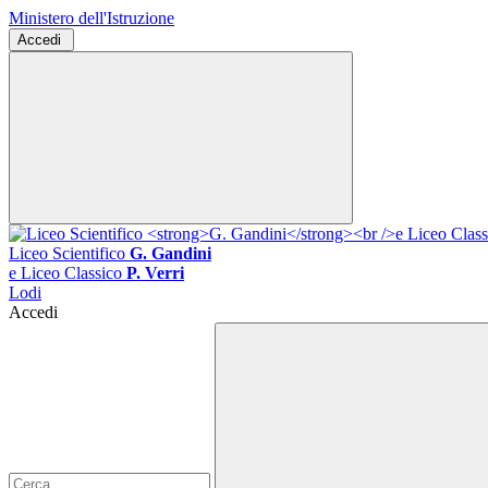
Ministero dell'Istruzione
Accedi
Liceo Scientifico
G. Gandini
e Liceo Classico
P. Verri
Lodi
Accedi