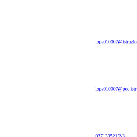
lops010007@istruzion
lops010007@pec.istru
037133521/2/3