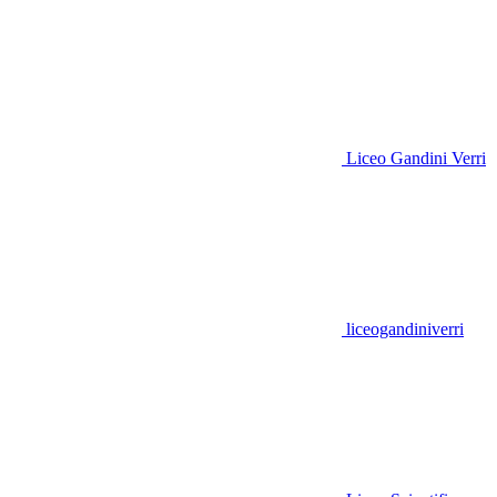
Liceo Gandini Verri
liceogandiniverri