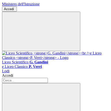
Ministero dell'Istruzione
Accedi
Liceo Scientifico
G. Gandini
e Liceo Classico
P. Verri
Lodi
Accedi