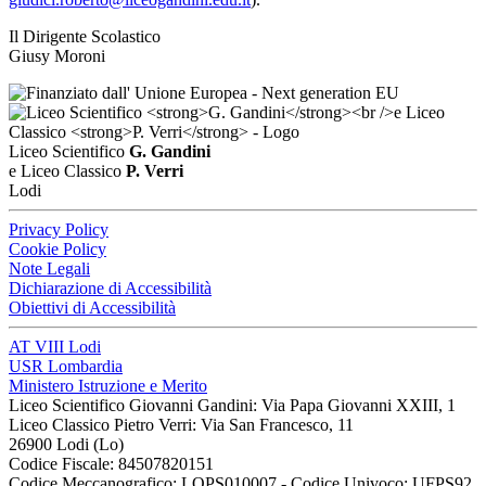
Il Dirigente Scolastico
Giusy Moroni
Liceo Scientifico
G. Gandini
e Liceo Classico
P. Verri
Lodi
Privacy Policy
Cookie Policy
Note Legali
Dichiarazione di Accessibilità
Obiettivi di Accessibilità
AT VIII Lodi
USR Lombardia
Ministero Istruzione e Merito
Liceo Scientifico Giovanni Gandini: Via Papa Giovanni XXIII, 1
Liceo Classico Pietro Verri: Via San Francesco, 11
26900 Lodi
(Lo)
Codice Fiscale: 84507820151
Codice Meccanografico: LOPS010007 - Codice Univoco: UFPS92