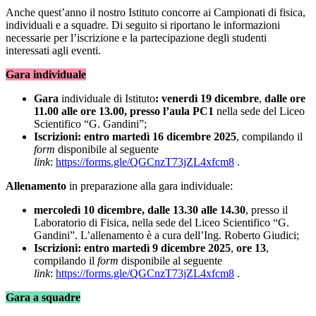
Anche quest’anno il nostro Istituto concorre ai Campionati di fisica,
individuali e a squadre. Di seguito si riportano le informazioni
necessarie per l’iscrizione e la partecipazione degli studenti
interessati agli eventi.
Gara individuale
Gara
individuale di Istituto
: venerdì 19 dicembre
,
dalle ore
11.00 alle ore 13.00, presso l’aula PC1
nella sede del Liceo
Scientifico “G. Gandini”;
Iscrizioni: entro martedì 16 dicembre 2025
, compilando il
form
disponibile al seguente
link
:
https://forms.gle/QGCnzT73jZL4xfcm8
.
Allenamento
in preparazione alla gara individuale:
mercoledì 10 dicembre, dalle 13.30 alle 14.30
, presso il
Laboratorio di Fisica, nella sede del Liceo Scientifico “G.
Gandini”. L’allenamento è a cura dell’Ing. Roberto Giudici;
Iscrizioni: entro martedì 9 dicembre 2025
,
ore 13
,
compilando il
form
disponibile al seguente
link
:
https://forms.gle/QGCnzT73jZL4xfcm8
.
Gara a squadre