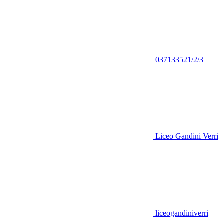
037133521/2/3
Liceo Gandini Verri
liceogandiniverri