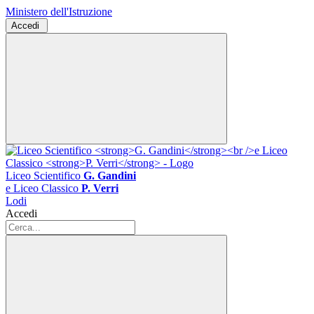
Ministero dell'Istruzione
Accedi
Liceo Scientifico
G. Gandini
e Liceo Classico
P. Verri
Lodi
Accedi