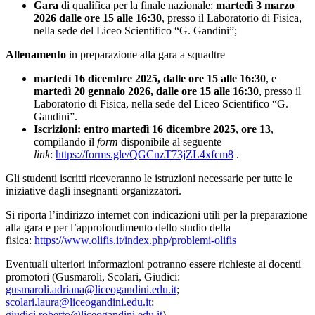
Gara
di qualifica per la finale nazionale:
martedì 3 marzo
2026 dalle ore 15 alle 16:30
, presso il Laboratorio di Fisica,
nella sede del Liceo Scientifico “G. Gandini”;
Allenamento
in preparazione alla gara a squadtre
martedì
16 dicembre 2025, dalle ore 15 alle 16:30
, e
martedì 20 gennaio 2026, dalle ore 15 alle 16:30
, presso il
Laboratorio di Fisica, nella sede del Liceo Scientifico “G.
Gandini”.
Iscrizioni: entro martedì 16 dicembre 2025
,
ore 13
,
compilando il
form
disponibile al seguente
link
:
https://forms.gle/QGCnzT73jZL4xfcm8
.
Gli studenti iscritti riceveranno le istruzioni necessarie per tutte le
iniziative dagli insegnanti organizzatori.
Si riporta l’indirizzo internet con indicazioni utili per la preparazione
alla gara e per l’approfondimento dello studio della
fisica:
https://www.olifis.it/index.php/problemi-olifis
Eventuali ulteriori informazioni potranno essere richieste ai docenti
promotori (Gusmaroli, Scolari, Giudici:
gusmaroli.adriana@liceogandini.edu.it
;
scolari.laura@liceogandini.edu.it
;
giudici.roberto@liceogandini.edu.it
).