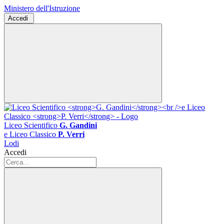
Ministero dell'Istruzione
Accedi
Liceo Scientifico
G. Gandini
e Liceo Classico
P. Verri
Lodi
Accedi