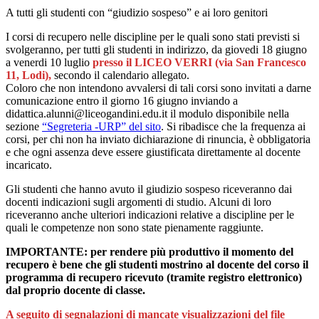
A tutti gli studenti con “giudizio sospeso” e ai loro genitori
I corsi di recupero nelle discipline per le quali sono stati previsti si
svolgeranno, per tutti gli studenti in indirizzo, da giovedi 18 giugno
a venerdi 10 luglio
presso il LICEO VERRI (via San Francesco
11, Lodi),
secondo il calendario allegato.
Coloro che non intendono avvalersi di tali corsi sono invitati a darne
comunicazione entro il giorno 16 giugno inviando a
didattica.alunni@liceogandini.edu.it il modulo disponibile nella
sezione
“Segreteria -URP” del sito
. Si ribadisce che la frequenza ai
corsi, per chi non ha inviato dichiarazione di rinuncia, è obbligatoria
e che ogni assenza deve essere giustificata direttamente al docente
incaricato.
Gli studenti che hanno avuto il giudizio sospeso riceveranno dai
docenti indicazioni sugli argomenti di studio. Alcuni di loro
riceveranno anche ulteriori indicazioni relative a discipline per le
quali le competenze non sono state pienamente raggiunte.
IMPORTANTE: per rendere più produttivo il momento del
recupero è bene che gli studenti mostrino al docente del corso il
programma di recupero ricevuto (tramite registro elettronico)
dal proprio docente di classe.
A seguito di segnalazioni di mancate visualizzazioni del file