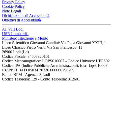
Privacy Policy
Cookie Policy
Note Legali
Dichiarazione di Accessibilità
Obiettivi di Accessibilità
AT VIII Lodi
USR Lombardia
Ministero Istruzione e Merito
Liceo Scientifico Giovanni Gandini: Via Papa Giovanni XXIII, 1
Liceo Classico Pietro Verri: Via San Francesco, 11
26900 Lodi
(Lo)
Codice Fiscale: 84507820151
Codice Meccanografico: LOPS010007 - Codice Univoco: UFPS92
Codice IPA (Indice Pubbliche Amministrazioni): istsc_lops010007
IBAN: IT 34 D 05034 20330 000000296709
Banco BPM - Agenzia 3 Lodi
Codice Tesoreria: 129 - Conto Tesoreria: 312601